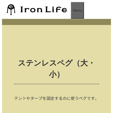
コ
ン
Menu
テ
ン
ツ
へ
ス
キ
ッ
プ
ステンレスペグ（大・
小）
テントやタープを固定するのに使うペグです。